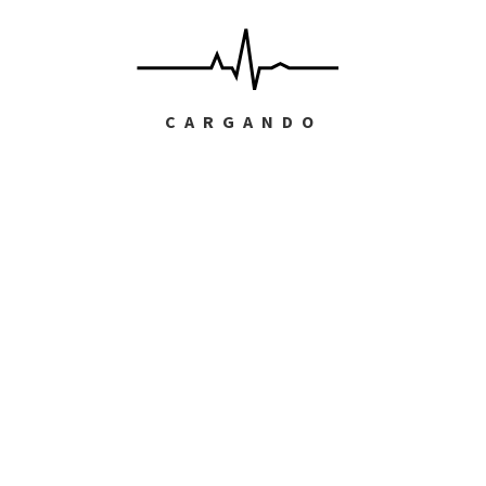
52 páginas
ISBN:
978-84-942289-2-6
CARGANDO
Premio EC al Mejor Poemario del Año
2014
No todos los insectos tienen alas.
Devoran plantas,
sorben la savia de las hojas.
La sangre de los mamíferos.
Como crías de laboratorio.
Con algo deforme e ilógico en sus trazos.