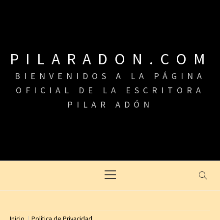
Saltar
al
contenido
PILARADON.COM
BIENVENIDOS A LA PÁGINA
OFICIAL DE LA ESCRITORA
PILAR ADÓN
Menú
principal
Inicio
Política de Privacidad