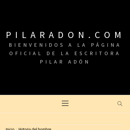
Saltar
al
contenido
PILARADON.COM
BIENVENIDOS A LA PÁGINA
OFICIAL DE LA ESCRITORA
PILAR ADÓN
Menú
principal
Inicio
Historia del hombre